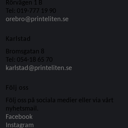
Rörvägen 1 B
Tel: 019-777 19 90
orebro@printeliten.se
Karlstad
Bromsgatan 8
Tel: 054-18 65 70
karlstad@printeliten.se
Följ oss
Följ oss på sociala medier eller via vårt
nyhetsmail.
Facebook
Instagram