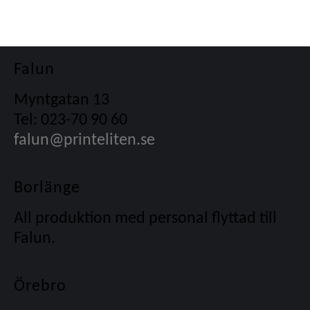
Falun
Myntgatan 13
Tel: 023-70 90 60
falun@printeliten.se
Borlänge
All produktion med personal flyttad till
Falun.
Örebro