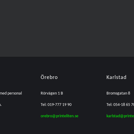
Örebro
Karlstad
 med personal
Rörvägen 1 B
Bromsgatan 8
n.
Tel: 019-777 19 90
Tel: 054-18 65 7
orebro@printeliten.se
karlstad@printe